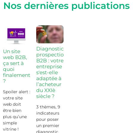
Nos dernières publications
Diagnostic
Un site
prospection
web B2B,
B2B : votre
ça sert à
entreprise
quoi
s'est-elle
finalement
adaptée à
?
l’acheteur
du XXIè
Spoiler alert :
siècle ?
votre site
web doit
3 thèmes, 9
être bien
indicateurs
plus qu’une
pour poser
simple
un premier
vitrine !
diagnostic