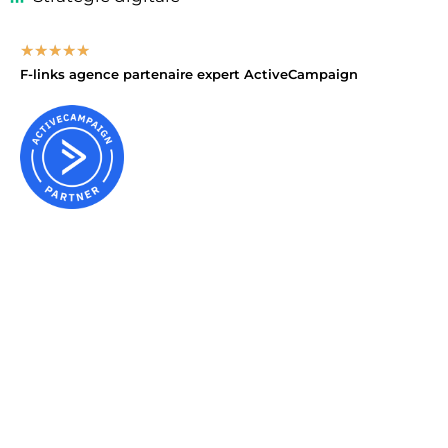
★
★
★
★
★
F-links agence partenaire expert
ActiveCampaign