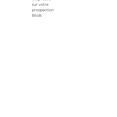
sur votre
prospection
BtoB.
NOUS AVONS TOUT POUR
NOUS ENTENDRE SI...
votre entreprise évolue dans un
univers B2B - industrie ou services
C’est notre spécialité et c’est ce que